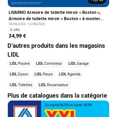
LIVARNO Armoire de toilette miroir « Boston »,
Armoire de toilette miroir « Boston » à monter
06/08/2026
-
12/08/2026
soi-même.
LIDL
34,99 €
D’autres produits dans les magasins
LIDL
LIDL
Piscine
LIDL
Correcteur
LIDL
Garage
LIDL
Dyson
LIDL
Fleurs
LIDL
Agenda
LIDL
Toilettes
LIDL
Rocamadour
Plus de catalogues dans la catégorie