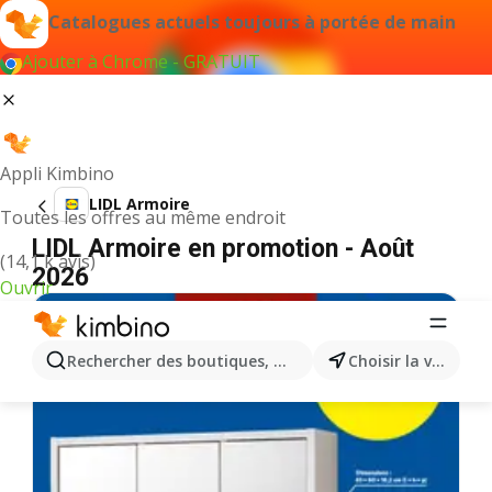
Catalogues actuels toujours à portée de main
Ajouter à Chrome - GRATUIT
Appli Kimbino
LIDL Armoire
Toutes les offres au même endroit
LIDL Armoire en promotion - Août
(14,1 k avis)
2026
Ouvrir
Rechercher des boutiques, des catégories, des produits.
Choisir la ville