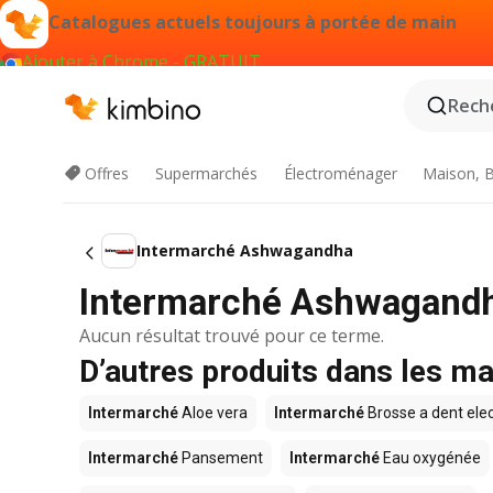
Catalogues actuels toujours à portée de main
Ajouter à Chrome - GRATUIT
Reche
Offres
Supermarchés
Électroménager
Maison, B
Intermarché Ashwagandha
Intermarché Ashwagandh
Aucun résultat trouvé pour ce terme.
D’autres produits dans les m
Intermarché
Aloe vera
Intermarché
Brosse a dent elec
Intermarché
Pansement
Intermarché
Eau oxygénée