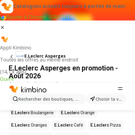
Catalogues actuels toujours à portée de main
Ajouter à Chrome - GRATUIT
Appli Kimbino
E.Leclerc Asperges
Toutes les offres au même endroit
E.Leclerc Asperges en promotion -
(14,1 k avis)
Août 2026
Ouvrir
Aucun résultat trouvé pour ce terme.
D’autres produits dans les magasins
Rechercher des boutiques, des catégories, des produits.
Choisir la ville
E.Leclerc
E.Leclerc
Boulangerie
E.Leclerc
Orange
E.Leclerc
Oranges
E.Leclerc
Café
E.Leclerc
Pizza