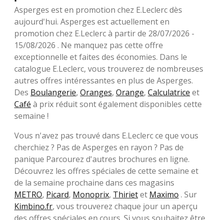
Asperges est en promotion chez E.Leclerc dès
aujourd'hui. Asperges est actuellement en
promotion chez E.Leclerc à partir de 28/07/2026 -
15/08/2026 . Ne manquez pas cette offre
exceptionnelle et faites des économies. Dans le
catalogue E.Leclerc, vous trouverez de nombreuses
autres offres intéressantes en plus de Asperges.
Des
Boulangerie
,
Oranges
,
Orange
,
Calculatrice
et
Café
à prix réduit sont également disponibles cette
semaine !
Vous n'avez pas trouvé dans E.Leclerc ce que vous
cherchiez ? Pas de Asperges en rayon ? Pas de
panique Parcourez d'autres brochures en ligne.
Découvrez les offres spéciales de cette semaine et
de la semaine prochaine dans ces magasins
METRO
,
Picard
,
Monoprix
,
Thiriet
et
Maximo
. Sur
Kimbino.fr
, vous trouverez chaque jour un aperçu
des offres spéciales en cours. Si vous souhaitez être