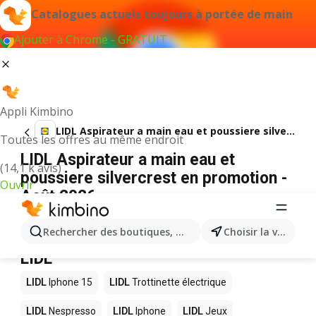
Catalogues actuels toujours à portée de main
Ajouter à Chrome - GRATUIT
Appli Kimbino
LIDL Aspirateur a main eau et poussiere silvercrest
Toutes les offres au même endroit
LIDL Aspirateur a main eau et
(14,1 k avis)
poussiere silvercrest en promotion -
Ouvrir
Août 2026
Aucun résultat trouvé pour ce terme.
Rechercher des boutiques, des catégories, des produits.
Choisir la ville
D’autres produits dans les magasins
LIDL
LIDL
Iphone 15
LIDL
Trottinette électrique
LIDL
Nespresso
LIDL
Iphone
LIDL
Jeux