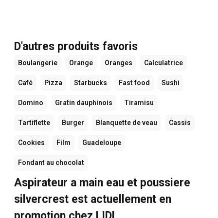
D'autres produits favoris
Boulangerie
Orange
Oranges
Calculatrice
Café
Pizza
Starbucks
Fast food
Sushi
Domino
Gratin dauphinois
Tiramisu
Tartiflette
Burger
Blanquette de veau
Cassis
Cookies
Film
Guadeloupe
Fondant au chocolat
Aspirateur a main eau et poussiere
silvercrest est actuellement en
promotion chez LIDL