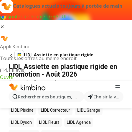
Catalogues actuels toujours à portée de main
Ajouter à Chrome - GRATUIT
Appli Kimbino
LIDL Assiette en plastique rigide
Toutes les offres au même endroit
LIDL Assiette en plastique rigide en
(14,1 k avis)
promotion - Août 2026
Ouvrir
Aucun résultat trouvé pour ce terme.
D’autres produits dans les magasins
Rechercher des boutiques, des catégories, des produits.
Choisir la ville
LIDL
LIDL
Piscine
LIDL
Correcteur
LIDL
Garage
LIDL
Dyson
LIDL
Fleurs
LIDL
Agenda