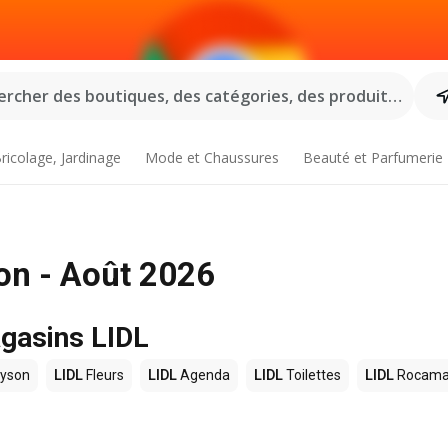
rcher des boutiques, des catégories, des produits...
ricolage, Jardinage
Mode et Chaussures
Beauté et Parfumerie
on - Août 2026
agasins LIDL
yson
LIDL
Fleurs
LIDL
Agenda
LIDL
Toilettes
LIDL
Rocama