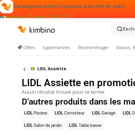
Catalogues actuels toujours à portée de main
Ajouter à Chrome - GRATUIT
Reche
Offres
Supermarchés
Électroménager
Maison, B
LIDL Assiette
LIDL Assiette en promoti
Aucun résultat trouvé pour ce terme.
D’autres produits dans les m
LIDL
Piscine
LIDL
Correcteur
LIDL
Garage
LIDL
D
LIDL
Salon de jardin
LIDL
Table basse