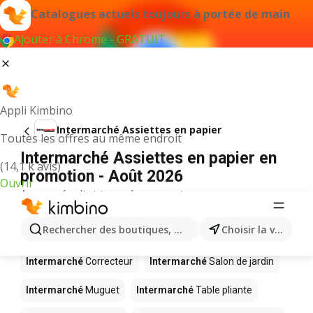
Catalogues actuels toujours à portée de main
Ajouter à Chrome - GRATUIT
Appli Kimbino
Intermarché Assiettes en papier
Toutes les offres au même endroit
Intermarché Assiettes en papier en
(14,1 k avis)
promotion - Août 2026
Ouvrir
Aucun résultat trouvé pour ce terme.
D’autres produits dans les magasins
Rechercher des boutiques, des catégories, des produits.
Choisir la ville
Intermarché
Intermarché
Correcteur
Intermarché
Salon de jardin
Intermarché
Muguet
Intermarché
Table pliante