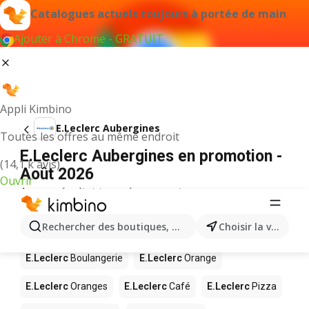
Catalogues actuels toujours à portée de main
Ajouter à Chrome - GRATUIT
Appli Kimbino
E.Leclerc Aubergines
Toutes les offres au même endroit
E.Leclerc Aubergines en promotion -
(14,1 k avis)
Août 2026
Ouvrir
Aucun résultat trouvé pour ce terme.
D’autres produits dans les magasins
Rechercher des boutiques, des catégories, des produits.
Choisir la ville
E.Leclerc
E.Leclerc
Boulangerie
E.Leclerc
Orange
E.Leclerc
Oranges
E.Leclerc
Café
E.Leclerc
Pizza