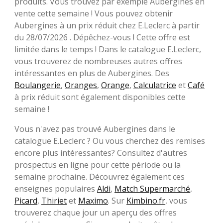
produits. Vous trouvez par exemple Aubergines en
vente cette semaine ! Vous pouvez obtenir
Aubergines à un prix réduit chez E.Leclerc à partir
du 28/07/2026 . Dépêchez-vous ! Cette offre est
limitée dans le temps ! Dans le catalogue E.Leclerc,
vous trouverez de nombreuses autres offres
intéressantes en plus de Aubergines. Des
Boulangerie
,
Oranges
,
Orange
,
Calculatrice
et
Café
à prix réduit sont également disponibles cette
semaine !
Vous n'avez pas trouvé Aubergines dans le
catalogue E.Leclerc ? Ou vous cherchez des remises
encore plus intéressantes? Consultez d'autres
prospectus en ligne pour cette période ou la
semaine prochaine. Découvrez également ces
enseignes populaires
Aldi
,
Match Supermarché
,
Picard
,
Thiriet
et
Maximo
. Sur
Kimbino.fr
, vous
trouverez chaque jour un aperçu des offres