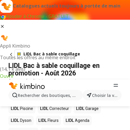
Catalogues actuels toujours à portée de main
Ajouter à Chrome - GRATUIT
Appli Kimbino
LIDL Bac à sable coquillage
Toutes les offres au même endroit
LIDL Bac à sable coquillage en
(14,1 k avis)
promotion - Août 2026
Ouvrir
Aucun résultat trouvé pour ce terme.
D’autres produits dans les magasins
Rechercher des boutiques, des catégories, des produits.
Choisir la ville
LIDL
LIDL
Piscine
LIDL
Correcteur
LIDL
Garage
LIDL
Dyson
LIDL
Fleurs
LIDL
Agenda