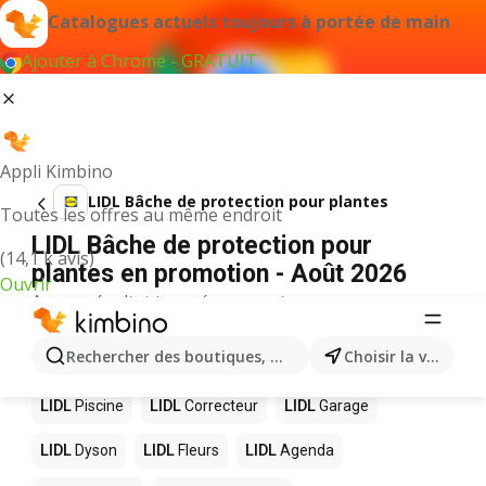
Catalogues actuels toujours à portée de main
Ajouter à Chrome - GRATUIT
Appli Kimbino
LIDL Bâche de protection pour plantes
Toutes les offres au même endroit
LIDL Bâche de protection pour
(14,1 k avis)
plantes en promotion - Août 2026
Ouvrir
Aucun résultat trouvé pour ce terme.
D’autres produits dans les magasins
Rechercher des boutiques, des catégories, des produits.
Choisir la ville
LIDL
LIDL
Piscine
LIDL
Correcteur
LIDL
Garage
LIDL
Dyson
LIDL
Fleurs
LIDL
Agenda