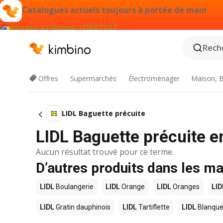
Catalogues actuels toujours à portée de main
Ajouter à Chrome - GRATUIT
Reche
Offres
Supermarchés
Électroménager
Maison, B
LIDL Baguette précuite
LIDL Baguette précuite e
Aucun résultat trouvé pour ce terme.
D’autres produits dans les m
LIDL
Boulangerie
LIDL
Orange
LIDL
Oranges
LID
LIDL
Gratin dauphinois
LIDL
Tartiflette
LIDL
Blanque