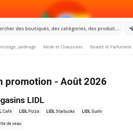
rcher des boutiques, des catégories, des produits...
ricolage, Jardinage
Mode et Chaussures
Beauté et Parfumerie
n promotion - Août 2026
agasins LIDL
L
Café
LIDL
Pizza
LIDL
Starbucks
LIDL
Sushi
tte de veau