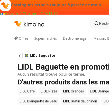
Catalogues actuels toujours à portée de main
Ajouter à Chrome - GRATUIT
Reche
Offres
Supermarchés
Électroménager
Maison, B
LIDL Baguette
LIDL Baguette en promot
Aucun résultat trouvé pour ce terme.
D’autres produits dans les m
LIDL
Café
LIDL
Pizza
LIDL
Oranges
LIDL
Orange
LIDL
Blanquette de veau
LIDL
Gratin dauphinois
LID