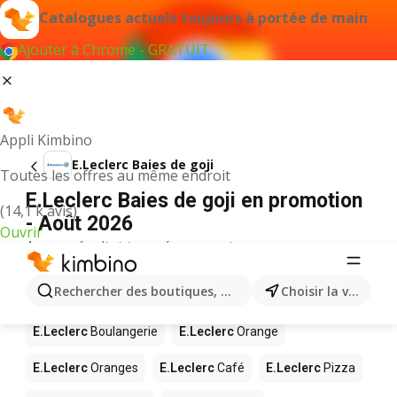
Catalogues actuels toujours à portée de main
Ajouter à Chrome - GRATUIT
Appli Kimbino
E.Leclerc Baies de goji
Toutes les offres au même endroit
E.Leclerc Baies de goji en promotion
(14,1 k avis)
- Août 2026
Ouvrir
Aucun résultat trouvé pour ce terme.
D’autres produits dans les magasins
Rechercher des boutiques, des catégories, des produits.
Choisir la ville
E.Leclerc
E.Leclerc
Boulangerie
E.Leclerc
Orange
E.Leclerc
Oranges
E.Leclerc
Café
E.Leclerc
Pizza