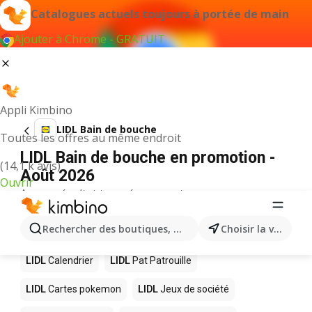
Catalogues actuels toujours à portée de main
Ajouter à Chrome - GRATUIT
Appli Kimbino
LIDL Bain de bouche
Toutes les offres au même endroit
LIDL Bain de bouche en promotion -
(14,1 k avis)
Août 2026
Ouvrir
Aucun résultat trouvé pour ce terme.
D’autres produits dans les magasins
Rechercher des boutiques, des catégories, des produits.
Choisir la ville
LIDL
LIDL
Calendrier
LIDL
Pat Patrouille
LIDL
Cartes pokemon
LIDL
Jeux de société