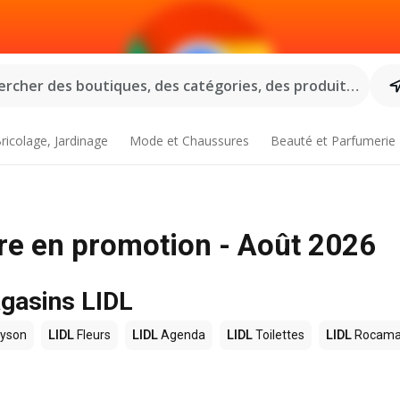
rcher des boutiques, des catégories, des produits...
ricolage, Jardinage
Mode et Chaussures
Beauté et Parfumerie
bre en promotion - Août 2026
agasins LIDL
yson
LIDL
Fleurs
LIDL
Agenda
LIDL
Toilettes
LIDL
Rocama