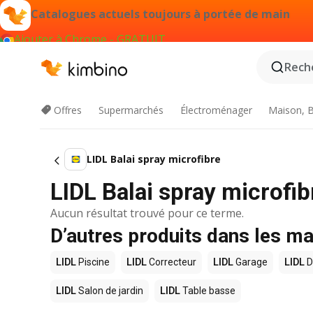
Catalogues actuels toujours à portée de main
Ajouter à Chrome - GRATUIT
Reche
Offres
Supermarchés
Électroménager
Maison, B
LIDL Balai spray microfibre
LIDL Balai spray microfi
Aucun résultat trouvé pour ce terme.
D’autres produits dans les m
LIDL
Piscine
LIDL
Correcteur
LIDL
Garage
LIDL
D
LIDL
Salon de jardin
LIDL
Table basse