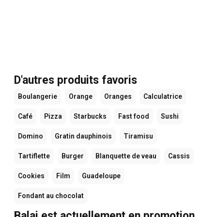
D'autres produits favoris
Boulangerie
Orange
Oranges
Calculatrice
Café
Pizza
Starbucks
Fast food
Sushi
Domino
Gratin dauphinois
Tiramisu
Tartiflette
Burger
Blanquette de veau
Cassis
Cookies
Film
Guadeloupe
Fondant au chocolat
Balai est actuellement en promotion