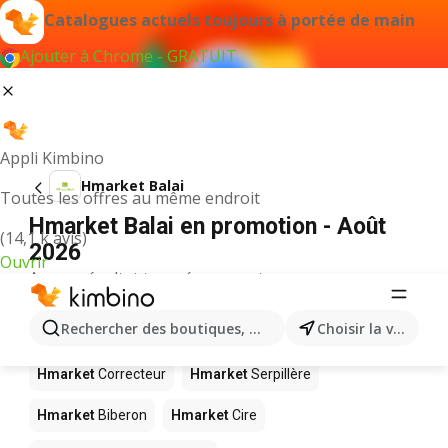
Catalogues actuels toujours à portée de main
Ajouter à Chrome - GRATUIT
Appli Kimbino
Hmarket Balai
Toutes les offres au même endroit
Hmarket Balai en promotion - Août
(14,1 k avis)
2026
Ouvrir
Aucun résultat trouvé pour ce terme.
D’autres produits dans les magasins
Rechercher des boutiques, des catégories, des produits.
Choisir la ville
Hmarket
Hmarket
Correcteur
Hmarket
Serpillère
Hmarket
Biberon
Hmarket
Cire