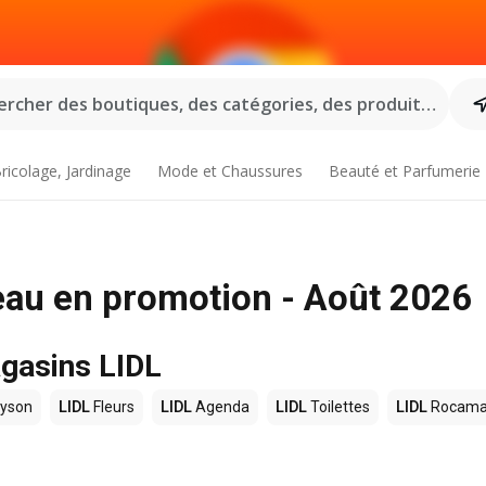
rcher des boutiques, des catégories, des produits...
ricolage, Jardinage
Mode et Chaussures
Beauté et Parfumerie
seau en promotion - Août 2026
agasins LIDL
yson
LIDL
Fleurs
LIDL
Agenda
LIDL
Toilettes
LIDL
Rocama