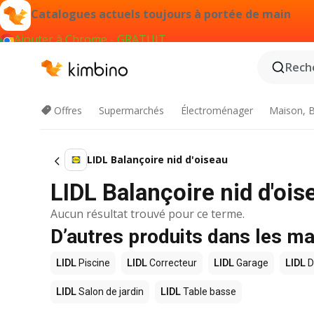
Catalogues actuels toujours à portée de main
Ajouter à Chrome - GRATUIT
Reche
Offres
Supermarchés
Électroménager
Maison, B
LIDL Balançoire nid d'oiseau
LIDL Balançoire nid d'oi
Aucun résultat trouvé pour ce terme.
D’autres produits dans les m
LIDL
Piscine
LIDL
Correcteur
LIDL
Garage
LIDL
D
LIDL
Salon de jardin
LIDL
Table basse