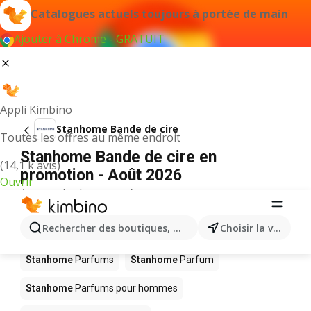
Catalogues actuels toujours à portée de main
Ajouter à Chrome - GRATUIT
Appli Kimbino
Stanhome Bande de cire
Toutes les offres au même endroit
Stanhome Bande de cire en
(14,1 k avis)
promotion - Août 2026
Ouvrir
Aucun résultat trouvé pour ce terme.
D’autres produits dans les magasins
Rechercher des boutiques, des catégories, des produits.
Choisir la ville
Stanhome
Stanhome
Parfums
Stanhome
Parfum
Stanhome
Parfums pour hommes