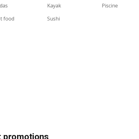
idas
Kayak
Piscine
t food
Sushi
et promotions