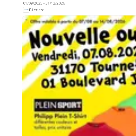
01/09/2025
-
31/12/2026
E.Leclerc