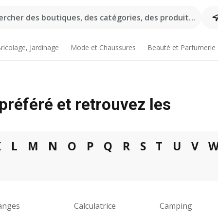
rcher des boutiques, des catégories, des produits...
ricolage, Jardinage
Mode et Chaussures
Beauté et Parfumerie
préféré et retrouvez les
K
L
M
N
O
P
Q
R
S
T
U
V
anges
Calculatrice
Camping