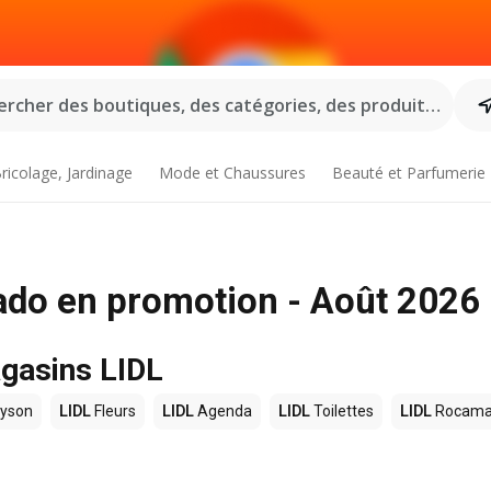
rcher des boutiques, des catégories, des produits...
ricolage, Jardinage
Mode et Chaussures
Beauté et Parfumerie
do en promotion - Août 2026
agasins LIDL
yson
LIDL
Fleurs
LIDL
Agenda
LIDL
Toilettes
LIDL
Rocama