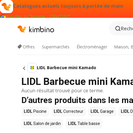
Catalogues actuels toujours à portée de main
Ajouter à Chrome - GRATUIT
Reche
Offres
Supermarchés
Électroménager
Maison, B
LIDL Barbecue mini Kamado
LIDL Barbecue mini Kama
Aucun résultat trouvé pour ce terme.
D’autres produits dans les m
LIDL
Piscine
LIDL
Correcteur
LIDL
Garage
LIDL
D
LIDL
Salon de jardin
LIDL
Table basse