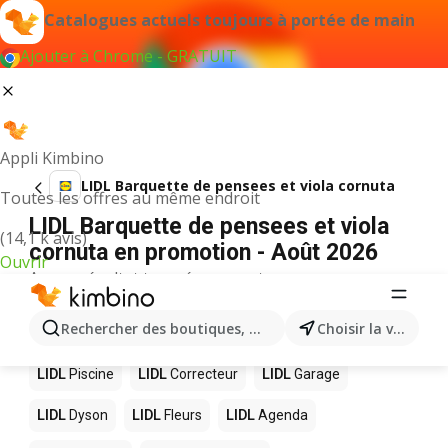
Catalogues actuels toujours à portée de main
Ajouter à Chrome - GRATUIT
Appli Kimbino
LIDL Barquette de pensees et viola cornuta
Toutes les offres au même endroit
LIDL Barquette de pensees et viola
(14,1 k avis)
cornuta en promotion - Août 2026
Ouvrir
Aucun résultat trouvé pour ce terme.
D’autres produits dans les magasins
Rechercher des boutiques, des catégories, des produits.
Choisir la ville
LIDL
LIDL
Piscine
LIDL
Correcteur
LIDL
Garage
LIDL
Dyson
LIDL
Fleurs
LIDL
Agenda