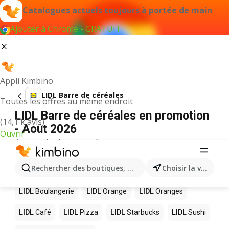
Catalogues actuels toujours à portée de main
Ajouter à Chrome - GRATUIT
Appli Kimbino
LIDL Barre de céréales
Toutes les offres au même endroit
LIDL Barre de céréales en promotion
(14,1 k avis)
- Août 2026
Ouvrir
Aucun résultat trouvé pour ce terme.
D’autres produits dans les magasins
Rechercher des boutiques, des catégories, des produits.
Choisir la ville
LIDL
LIDL
Boulangerie
LIDL
Orange
LIDL
Oranges
LIDL
Café
LIDL
Pizza
LIDL
Starbucks
LIDL
Sushi