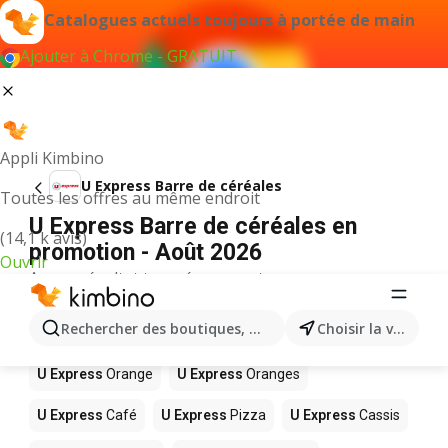
Catalogues actuels toujours à portée de main
Ajouter à Chrome - GRATUIT
Appli Kimbino
U Express Barre de céréales
Toutes les offres au même endroit
U Express Barre de céréales en
(14,1 k avis)
promotion - Août 2026
Ouvrir
Aucun résultat trouvé pour ce terme.
D’autres produits dans les magasins
Rechercher des boutiques, des catégories, des produits.
Choisir la ville
U Express
U Express
Orange
U Express
Oranges
U Express
Café
U Express
Pizza
U Express
Cassis