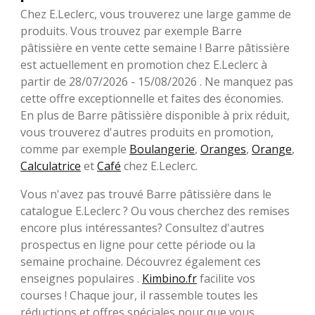
Chez E.Leclerc, vous trouverez une large gamme de
produits. Vous trouvez par exemple Barre
pâtissière en vente cette semaine ! Barre pâtissière
est actuellement en promotion chez E.Leclerc à
partir de 28/07/2026 - 15/08/2026 . Ne manquez pas
cette offre exceptionnelle et faites des économies.
En plus de Barre pâtissière disponible à prix réduit,
vous trouverez d'autres produits en promotion,
comme par exemple
Boulangerie
,
Oranges
,
Orange
,
Calculatrice
et
Café
chez E.Leclerc.
Vous n'avez pas trouvé Barre pâtissière dans le
catalogue E.Leclerc ? Ou vous cherchez des remises
encore plus intéressantes? Consultez d'autres
prospectus en ligne pour cette période ou la
semaine prochaine. Découvrez également ces
enseignes populaires .
Kimbino.fr
facilite vos
courses ! Chaque jour, il rassemble toutes les
réductions et offres spéciales pour que vous