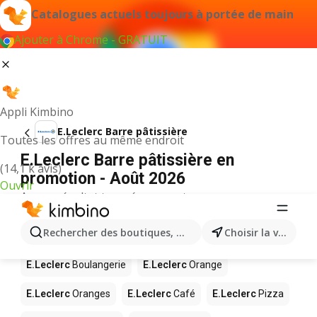
Catalogues actuels toujours à portée de main
Ajouter à Chrome - GRATUIT
Appli Kimbino
E.Leclerc Barre pâtissière
Toutes les offres au même endroit
E.Leclerc Barre pâtissière en
(14,1 k avis)
promotion - Août 2026
Ouvrir
Aucun résultat trouvé pour ce terme.
D’autres produits dans les magasins
Rechercher des boutiques, des catégories, des produits.
Choisir la ville
E.Leclerc
E.Leclerc
Boulangerie
E.Leclerc
Orange
E.Leclerc
Oranges
E.Leclerc
Café
E.Leclerc
Pizza