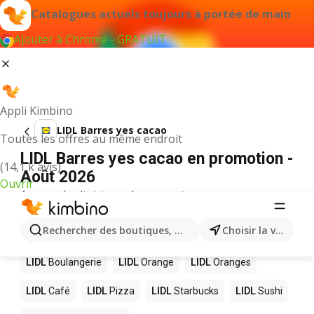
Catalogues actuels toujours à portée de main
Ajouter à Chrome - GRATUIT
Appli Kimbino
LIDL Barres yes cacao
Toutes les offres au même endroit
LIDL Barres yes cacao en promotion -
(14,1 k avis)
Août 2026
Ouvrir
Aucun résultat trouvé pour ce terme.
D’autres produits dans les magasins
Rechercher des boutiques, des catégories, des produits.
Choisir la ville
LIDL
LIDL
Boulangerie
LIDL
Orange
LIDL
Oranges
LIDL
Café
LIDL
Pizza
LIDL
Starbucks
LIDL
Sushi