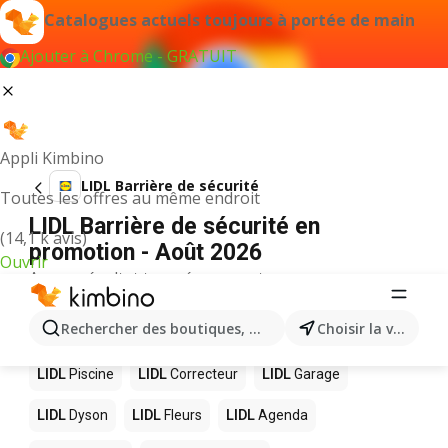
Catalogues actuels toujours à portée de main
Ajouter à Chrome - GRATUIT
Appli Kimbino
LIDL Barrière de sécurité
Toutes les offres au même endroit
LIDL Barrière de sécurité en
(14,1 k avis)
promotion - Août 2026
Ouvrir
Aucun résultat trouvé pour ce terme.
D’autres produits dans les magasins
Rechercher des boutiques, des catégories, des produits.
Choisir la ville
LIDL
LIDL
Piscine
LIDL
Correcteur
LIDL
Garage
LIDL
Dyson
LIDL
Fleurs
LIDL
Agenda