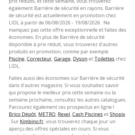
prix réduits, et cette semaine, vous trouverez
également Barrière de sécurité en rayons. Barrière
de sécurité est actuellement en promotion chez
LIDL à partir de 06/08/2026 - 19/08/2026 . Ne
manquez pas cette offre exceptionnelle et faites des
économies. En plus de Barrière de sécurité
disponible à prix réduit, vous trouverez d'autres
produits en promotion, comme par exemple
Piscine
,
Correcteur
,
Garage
,
Dyson
et
Toilettes
chez
LIDL.
Faites aussi des économies sur Barrière de sécurité
dans d'autres magasins. Si vous souhaitez savoir
qui propose le meilleur prix cette semaine ou la
semaine prochaine, consultez les autres catalogues.
Parcourez également ces prospectus en ligne !
Brico Dépôt
,
METRO
,
Rexel
,
Cash Piscines
et
Shopix
. Sur
Kimbino.fr
, vous trouverez chaque jour un
aperçu des offres spéciales en cours. Si vous