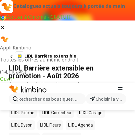
Catalogues actuels toujours à portée de main
Ajouter à Chrome - GRATUIT
Appli Kimbino
LIDL Barrière extensible
Toutes les offres au même endroit
LIDL Barrière extensible en
(14,1 k avis)
promotion - Août 2026
Ouvrir
Aucun résultat trouvé pour ce terme.
D’autres produits dans les magasins
Rechercher des boutiques, des catégories, des produits.
Choisir la ville
LIDL
LIDL
Piscine
LIDL
Correcteur
LIDL
Garage
LIDL
Dyson
LIDL
Fleurs
LIDL
Agenda