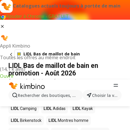
Catalogues actuels toujours à portée de main
Ajouter à Chrome - GRATUIT
Appli Kimbino
LIDL Bas de maillot de bain
Toutes les offres au même endroit
LIDL Bas de maillot de bain en
(14,1 k avis)
promotion - Août 2026
Ouvrir
Aucun résultat trouvé pour ce terme.
D’autres produits dans les magasins
Rechercher des boutiques, des catégories, des produits.
Choisir la ville
LIDL
LIDL
Camping
LIDL
Adidas
LIDL
Kayak
LIDL
Birkenstock
LIDL
Montres homme