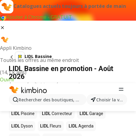
Catalogues actuels toujours à portée de main
Ajouter à Chrome - GRATUIT
Appli Kimbino
LIDL Bassine
Toutes les offres au même endroit
LIDL Bassine en promotion - Août
(14,1 k avis)
2026
Ouvrir
Aucun résultat trouvé pour ce terme.
D’autres produits dans les magasins
Rechercher des boutiques, des catégories, des produits.
Choisir la ville
LIDL
LIDL
Piscine
LIDL
Correcteur
LIDL
Garage
LIDL
Dyson
LIDL
Fleurs
LIDL
Agenda