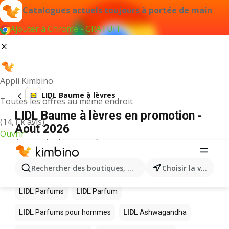
Catalogues actuels toujours à portée de main
Ajouter à Chrome - GRATUIT
Appli Kimbino
LIDL Baume à lèvres
Toutes les offres au même endroit
LIDL Baume à lèvres en promotion -
(14,1 k avis)
Août 2026
Ouvrir
Aucun résultat trouvé pour ce terme.
D’autres produits dans les magasins
Rechercher des boutiques, des catégories, des produits.
Choisir la ville
LIDL
LIDL
Parfums
LIDL
Parfum
LIDL
Parfums pour hommes
LIDL
Ashwagandha