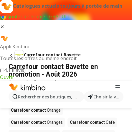
Catalogues actuels toujours à portée de main
Ajouter à Chrome - GRATUIT
Appli Kimbino
Carrefour contact Bavette
Toutes les offres au même endroit
Carrefour contact Bavette en
(14,1 k avis)
promotion - Août 2026
Ouvrir
Aucun résultat trouvé pour ce terme.
D’autres produits dans les magasins
Rechercher des boutiques, des catégories, des produits.
Choisir la ville
Carrefour contact
Carrefour contact
Orange
Carrefour contact
Oranges
Carrefour contact
Café