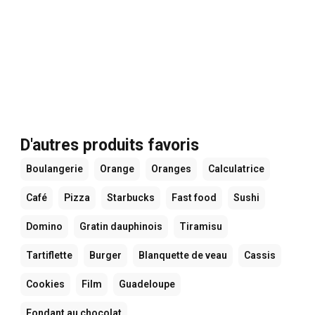
D'autres produits favoris
Boulangerie
Orange
Oranges
Calculatrice
Café
Pizza
Starbucks
Fast food
Sushi
Domino
Gratin dauphinois
Tiramisu
Tartiflette
Burger
Blanquette de veau
Cassis
Cookies
Film
Guadeloupe
Fondant au chocolat