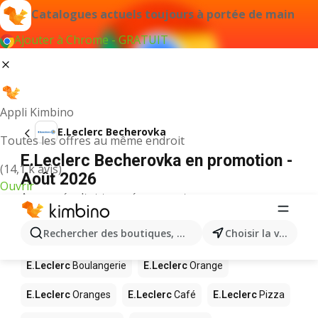
Catalogues actuels toujours à portée de main
Ajouter à Chrome - GRATUIT
Appli Kimbino
E.Leclerc Becherovka
Toutes les offres au même endroit
E.Leclerc Becherovka en promotion -
(14,1 k avis)
Août 2026
Ouvrir
Aucun résultat trouvé pour ce terme.
D’autres produits dans les magasins
Rechercher des boutiques, des catégories, des produits.
Choisir la ville
E.Leclerc
E.Leclerc
Boulangerie
E.Leclerc
Orange
E.Leclerc
Oranges
E.Leclerc
Café
E.Leclerc
Pizza