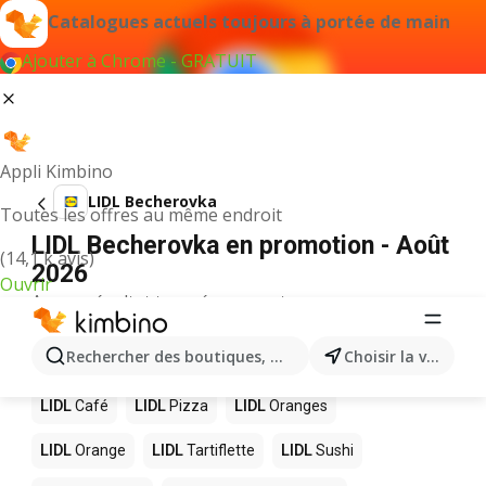
Catalogues actuels toujours à portée de main
Ajouter à Chrome - GRATUIT
Appli Kimbino
LIDL Becherovka
Toutes les offres au même endroit
LIDL Becherovka en promotion - Août
(14,1 k avis)
2026
Ouvrir
Aucun résultat trouvé pour ce terme.
D’autres produits dans les magasins
Rechercher des boutiques, des catégories, des produits.
Choisir la ville
LIDL
LIDL
Café
LIDL
Pizza
LIDL
Oranges
LIDL
Orange
LIDL
Tartiflette
LIDL
Sushi