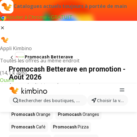
Catalogues actuels toujours à portée de main
Ajouter à Chrome - GRATUIT
Appli Kimbino
Promocash Betterave
Toutes les offres au même endroit
Promocash Betterave en promotion -
(14,1 k avis)
Août 2026
Ouvrir
Aucun résultat trouvé pour ce terme.
D’autres produits dans les magasins
Rechercher des boutiques, des catégories, des produits.
Choisir la ville
Promocash
Promocash
Orange
Promocash
Oranges
Promocash
Café
Promocash
Pizza