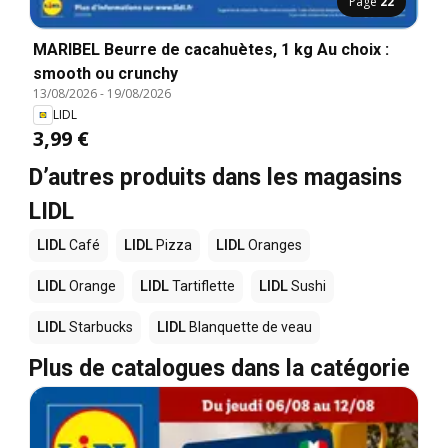
Page
22
MARIBEL Beurre de cacahuètes, 1 kg Au choix :
smooth ou crunchy
13/08/2026
-
19/08/2026
LIDL
3,99 €
D’autres produits dans les magasins
LIDL
LIDL
Café
LIDL
Pizza
LIDL
Oranges
LIDL
Orange
LIDL
Tartiflette
LIDL
Sushi
LIDL
Starbucks
LIDL
Blanquette de veau
Plus de catalogues dans la catégorie