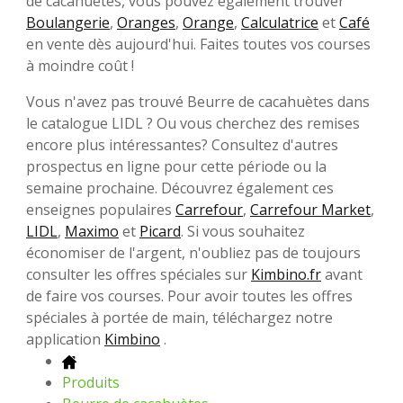
de cacahuètes, vous pouvez également trouver
Boulangerie
,
Oranges
,
Orange
,
Calculatrice
et
Café
en vente dès aujourd'hui. Faites toutes vos courses
à moindre coût !
Vous n'avez pas trouvé Beurre de cacahuètes dans
le catalogue LIDL ? Ou vous cherchez des remises
encore plus intéressantes? Consultez d'autres
prospectus en ligne pour cette période ou la
semaine prochaine. Découvrez également ces
enseignes populaires
Carrefour
,
Carrefour Market
,
LIDL
,
Maximo
et
Picard
. Si vous souhaitez
économiser de l'argent, n'oubliez pas de toujours
consulter les offres spéciales sur
Kimbino.fr
avant
de faire vos courses. Pour avoir toutes les offres
spéciales à portée de main, téléchargez notre
application
Kimbino
.
Produits