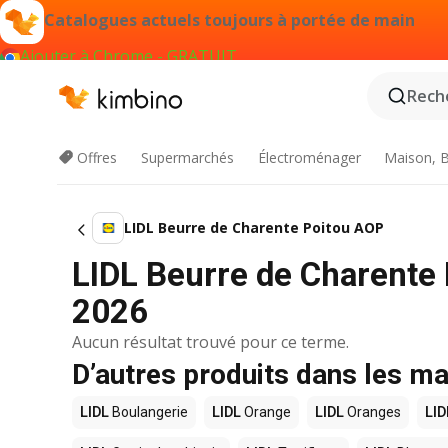
Catalogues actuels toujours à portée de main
Ajouter à Chrome - GRATUIT
Reche
Offres
Supermarchés
Électroménager
Maison, B
LIDL Beurre de Charente Poitou AOP
LIDL Beurre de Charente
2026
Aucun résultat trouvé pour ce terme.
D’autres produits dans les m
LIDL
Boulangerie
LIDL
Orange
LIDL
Oranges
LID