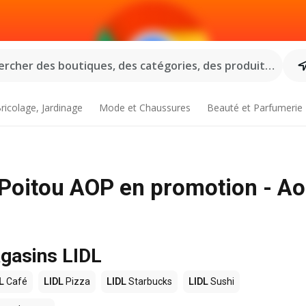
rcher des boutiques, des catégories, des produits...
ricolage, Jardinage
Mode et Chaussures
Beauté et Parfumerie
 Poitou AOP en promotion - Ao
agasins LIDL
L
Café
LIDL
Pizza
LIDL
Starbucks
LIDL
Sushi