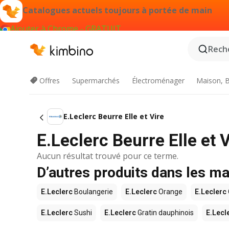
Catalogues actuels toujours à portée de main
Ajouter à Chrome - GRATUIT
Reche
Offres
Supermarchés
Électroménager
Maison, B
E.Leclerc Beurre Elle et Vire
E.Leclerc Beurre Elle et
Aucun résultat trouvé pour ce terme.
D’autres produits dans les m
E.Leclerc
Boulangerie
E.Leclerc
Orange
E.Leclerc
E.Leclerc
Sushi
E.Leclerc
Gratin dauphinois
E.Lecl