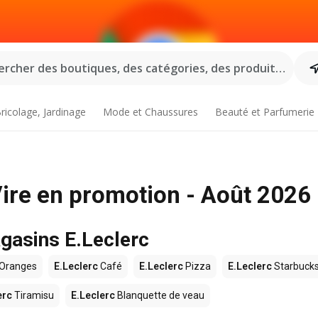
rcher des boutiques, des catégories, des produits...
ricolage, Jardinage
Mode et Chaussures
Beauté et Parfumerie
 Vire en promotion - Août 2026
agasins E.Leclerc
Oranges
E.Leclerc
Café
E.Leclerc
Pizza
E.Leclerc
Starbuck
erc
Tiramisu
E.Leclerc
Blanquette de veau