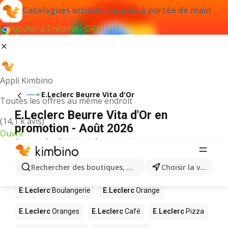
Catalogues actuels toujours à portée de main
Ajouter à Chrome - GRATUIT
Appli Kimbino
E.Leclerc Beurre Vita d'Or
Toutes les offres au même endroit
E.Leclerc Beurre Vita d'Or en
(14,1 k avis)
promotion - Août 2026
Ouvrir
Aucun résultat trouvé pour ce terme.
D’autres produits dans les magasins
Rechercher des boutiques, des catégories, des produits.
Choisir la ville
E.Leclerc
E.Leclerc
Boulangerie
E.Leclerc
Orange
E.Leclerc
Oranges
E.Leclerc
Café
E.Leclerc
Pizza