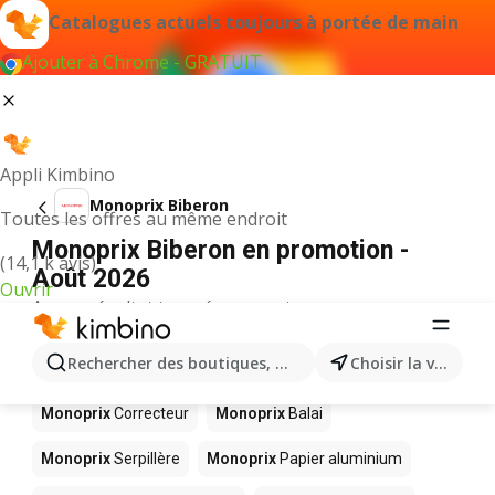
Catalogues actuels toujours à portée de main
Ajouter à Chrome - GRATUIT
Appli Kimbino
Monoprix Biberon
Toutes les offres au même endroit
Monoprix Biberon en promotion -
(14,1 k avis)
Août 2026
Ouvrir
Aucun résultat trouvé pour ce terme.
D’autres produits dans les magasins
Rechercher des boutiques, des catégories, des produits.
Choisir la ville
Monoprix
Monoprix
Correcteur
Monoprix
Balai
Monoprix
Serpillère
Monoprix
Papier aluminium