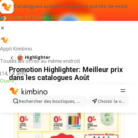
Catalogues actuels toujours à portée de main
Ajouter à Chrome - GRATUIT
Appli Kimbino
Highlighter
Toutes les offres au même endroit
Promotion Highlighter: Meilleur prix
(14,1 k avis)
dans les catalogues Août
Ouvrir
RENTRÉE SCOLAIRE
Rechercher des boutiques, des catégories, des produits.
Choisir la ville