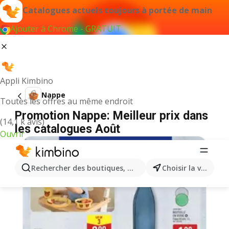
Catalogues actuels toujours à portée de main
Ajouter à Chrome - GRATUIT
Appli Kimbino
Nappe
Toutes les offres au même endroit
Promotion Nappe: Meilleur prix dans
(14,1 k avis)
les catalogues Août
Ouvrir
Rechercher des boutiques, des catégories, des produits.
Choisir la ville