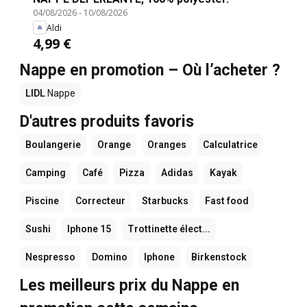
04/08/2026
-
10/08/2026
Aldi
4,99 €
Nappe en promotion – Où l’acheter ?
LIDL
Nappe
D'autres produits favoris
Boulangerie
Orange
Oranges
Calculatrice
Camping
Café
Pizza
Adidas
Kayak
Piscine
Correcteur
Starbucks
Fast food
Sushi
Iphone 15
Trottinette élect...
Nespresso
Domino
Iphone
Birkenstock
Les meilleurs prix du Nappe en