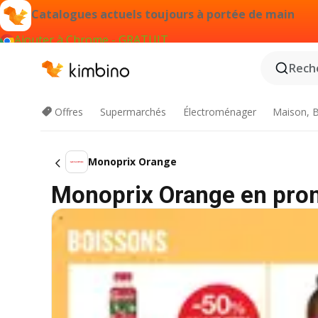
Catalogues actuels toujours à portée de main
Ajouter à Chrome - GRATUIT
Reche
Offres
Supermarchés
Électroménager
Maison, B
Monoprix Orange
Monoprix Orange en prom