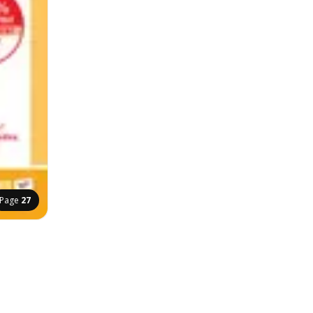
Page
27