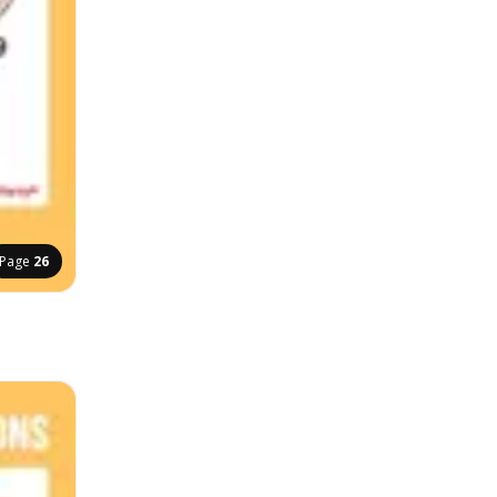
Page
26