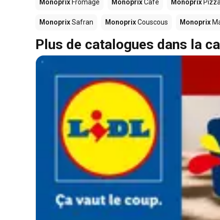
Monoprix
Fromage
Monoprix
Café
Monoprix
Pizz
Monoprix
Safran
Monoprix
Couscous
Monoprix
Ma
Plus de catalogues dans la ca