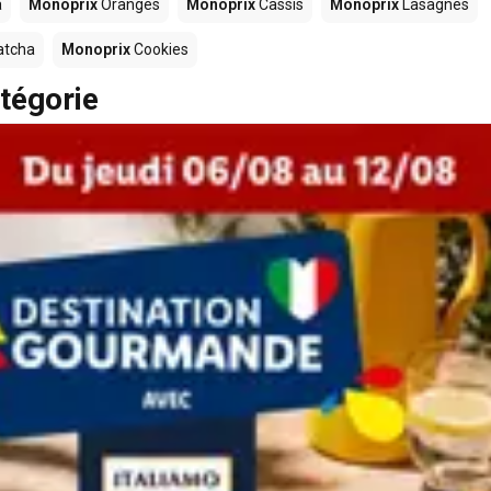
a
Monoprix
Oranges
Monoprix
Cassis
Monoprix
Lasagnes
tcha
Monoprix
Cookies
tégorie