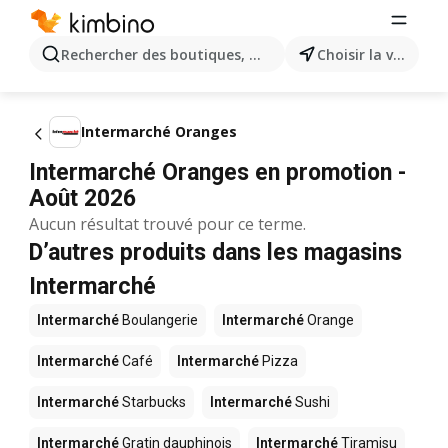
Rechercher des boutiques, des catégories, des produits.
Choisir la ville
Intermarché Oranges
Intermarché Oranges en promotion -
Août 2026
Aucun résultat trouvé pour ce terme.
D’autres produits dans les magasins
Intermarché
Intermarché
Boulangerie
Intermarché
Orange
Intermarché
Café
Intermarché
Pizza
Intermarché
Starbucks
Intermarché
Sushi
Intermarché
Gratin dauphinois
Intermarché
Tiramisu