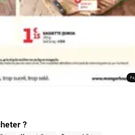
Pa
heter ?