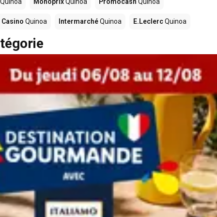
Quinoa
Monoprix
Quinoa
Promocash
Quinoa
 Casino
Quinoa
Intermarché
Quinoa
E.Leclerc
Quinoa
tégorie