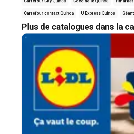
Carrefour City
Quinoa
Coccinelle
Quinoa
Hmarket
Carrefour contact
Quinoa
U Express
Quinoa
Géant
Plus de catalogues dans la ca