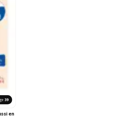
ge
39
ussi en