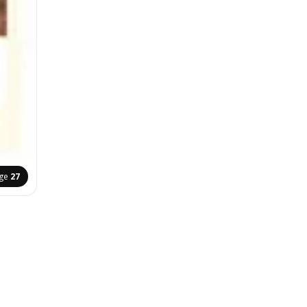
ge
27