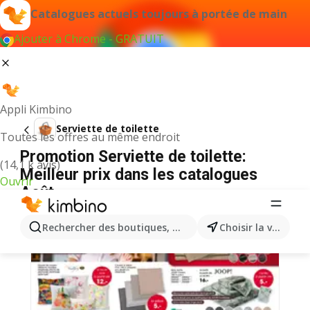
Catalogues actuels toujours à portée de main
Ajouter à Chrome - GRATUIT
Appli Kimbino
Serviette de toilette
Toutes les offres au même endroit
Promotion Serviette de toilette:
(14,1 k avis)
Meilleur prix dans les catalogues
Ouvrir
Août
Rechercher des boutiques, des catégories, des produits.
Choisir la ville