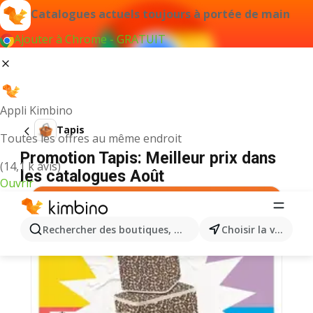
Catalogues actuels toujours à portée de main
Ajouter à Chrome - GRATUIT
Appli Kimbino
Tapis
Toutes les offres au même endroit
Promotion Tapis: Meilleur prix dans
(14,1 k avis)
les catalogues Août
Ouvrir
Rechercher des boutiques, des catégories, des produits.
Choisir la ville