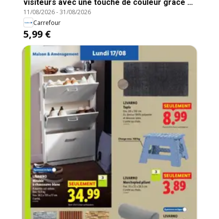
visiteurs avec une touche de couleur grâce à
11/08/2026
-
31/08/2026
ce tapis coco arc-en-ciel. Robuste et
Carrefour
décoratif, il contribue à garder votre entrée
5,99 €
propre tout en apportant une note
chaleureuse.