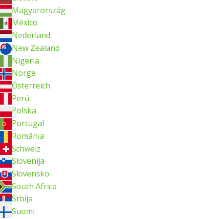
Magyarország
México
Nederland
New Zealand
Nigeria
Norge
Österreich
Perú
Polska
Portugal
România
Schweiz
Slovenija
Slovensko
South Africa
Srbija
Suomi