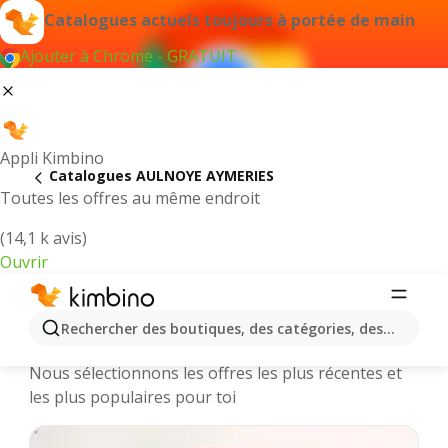
Catalogues actuels toujours à portée de main
Ajouter à Chrome - GRATUIT
Appli Kimbino
Catalogues AULNOYE AYMERIES
Toutes les offres au même endroit
(14,1 k avis)
Ouvrir
AULNOYE AYMERIES || Catalogues et
Rechercher des boutiques, des catégories, des produits.
promotions des magasins en ligne
Nous sélectionnons les offres les plus récentes et
les plus populaires pour toi