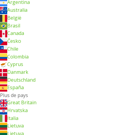
Argentina
Australia
België
Brasil
Canada
Česko
Chile
Colombia
Cyprus
Danmark
Deutschland
España
Plus de pays
Great Britain
Hrvatska
Italia
Lietuva
Lietuva