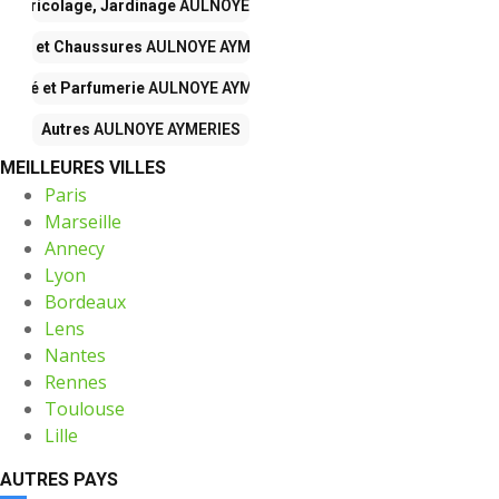
n, Bricolage, Jardinage
AULNOYE AYMERIES
ode et Chaussures
AULNOYE AYMERIES
eauté et Parfumerie
AULNOYE AYMERIES
Autres
AULNOYE AYMERIES
MEILLEURES VILLES
Paris
Marseille
Annecy
Lyon
Bordeaux
Lens
Nantes
Rennes
Toulouse
Lille
AUTRES PAYS