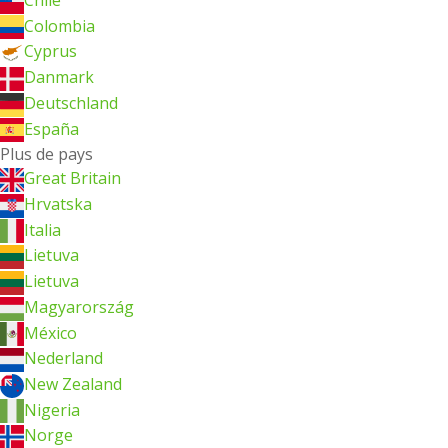
Colombia
Cyprus
Danmark
Deutschland
España
Plus de pays
Great Britain
Hrvatska
Italia
Lietuva
Lietuva
Magyarország
México
Nederland
New Zealand
Nigeria
Norge