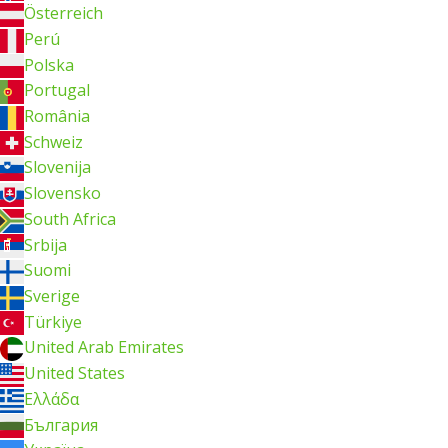
Österreich
Perú
Polska
Portugal
România
Schweiz
Slovenija
Slovensko
South Africa
Srbija
Suomi
Sverige
Türkiye
United Arab Emirates
United States
Ελλάδα
България