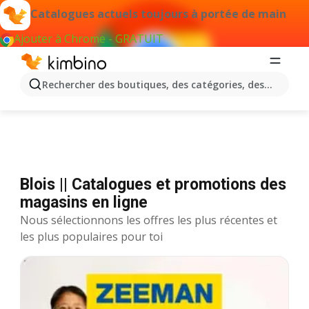
Catalogues actuels toujours à portée de main
Ajouter à Chrome - GRATUIT
Catalogues Blois
Rechercher des boutiques, des catégories, des produits.
Blois || Catalogues et promotions des
magasins en ligne
Nous sélectionnons les offres les plus récentes et
les plus populaires pour toi