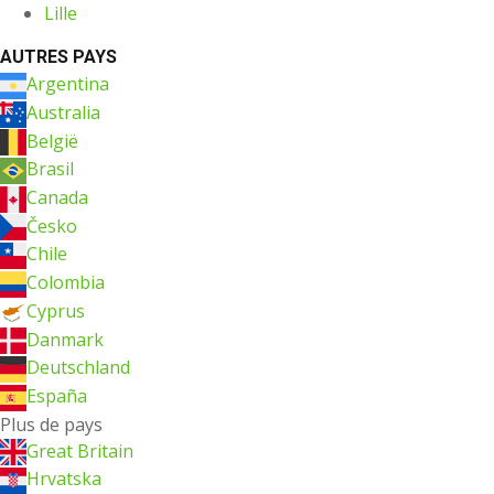
Lille
AUTRES PAYS
Argentina
Australia
België
Brasil
Canada
Česko
Chile
Colombia
Cyprus
Danmark
Deutschland
España
Plus de pays
Great Britain
Hrvatska