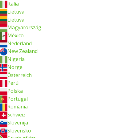
Italia
Lietuva
Lietuva
Magyarország
México
Nederland
New Zealand
Nigeria
Norge
Österreich
Perú
Polska
Portugal
România
Schweiz
Slovenija
Slovensko