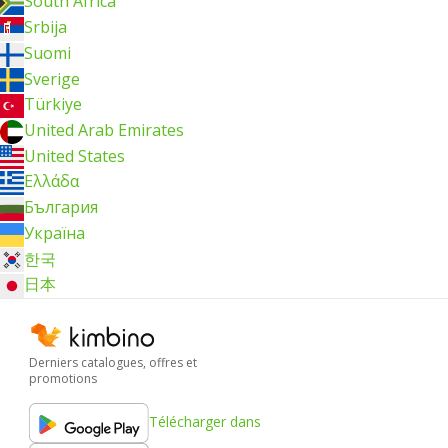
South Africa
Srbija
Suomi
Sverige
Türkiye
United Arab Emirates
United States
Ελλάδα
България
Україна
한국
日本
Derniers catalogues, offres et
promotions
Télécharger dans