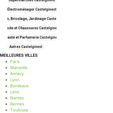
Supermarchés
Castelginest
Électroménager
Castelginest
ison, Bricolage, Jardinage
Castelginest
Mode et Chaussures
Castelginest
Beauté et Parfumerie
Castelginest
Autres
Castelginest
MEILLEURES VILLES
Paris
Marseille
Annecy
Lyon
Bordeaux
Lens
Nantes
Rennes
Toulouse