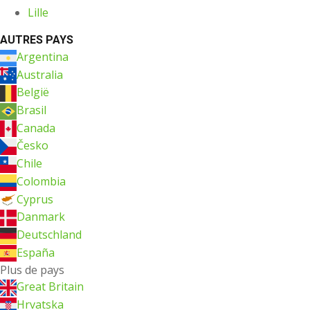
Lille
AUTRES PAYS
Argentina
Australia
België
Brasil
Canada
Česko
Chile
Colombia
Cyprus
Danmark
Deutschland
España
Plus de pays
Great Britain
Hrvatska