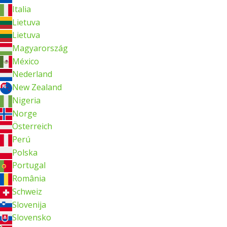
Italia
Lietuva
Lietuva
Magyarország
México
Nederland
New Zealand
Nigeria
Norge
Österreich
Perú
Polska
Portugal
România
Schweiz
Slovenija
Slovensko