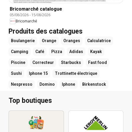
Bricomarché catalogue
05/08/2026
-
15/08/2026
Bricomarché
Produits des catalogues
Boulangerie
Orange
Oranges
Calculatrice
Camping
Café
Pizza
Adidas
Kayak
Piscine
Correcteur
Starbucks
Fast food
Sushi
Iphone 15
Trottinette électrique
Nespresso
Domino
Iphone
Birkenstock
Top boutiques