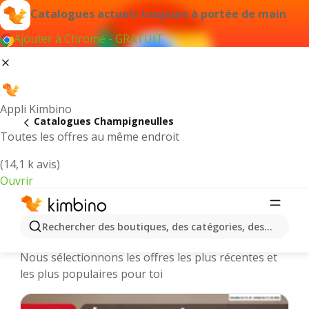
Catalogues actuels toujours à portée de main
Ajouter à Chrome - GRATUIT
Appli Kimbino
Catalogues Champigneulles
Toutes les offres au même endroit
(14,1 k avis)
Ouvrir
Champigneulles || Catalogues et
Rechercher des boutiques, des catégories, des produits.
promotions des magasins en ligne
Nous sélectionnons les offres les plus récentes et
les plus populaires pour toi