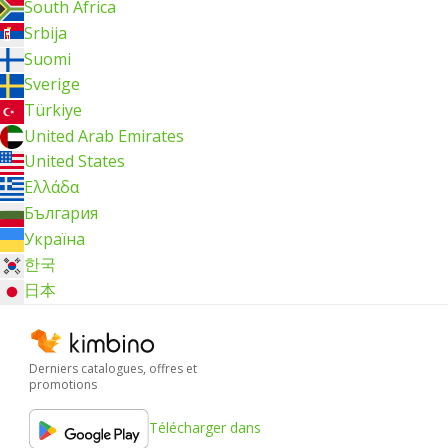
South Africa
Srbija
Suomi
Sverige
Türkiye
United Arab Emirates
United States
Ελλάδα
България
Україна
한국
日本
Derniers catalogues, offres et
promotions
Télécharger dans