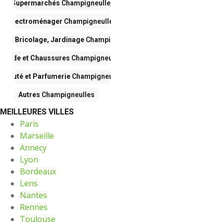
Supermarchés
Champigneulles
Électroménager
Champigneulles
son, Bricolage, Jardinage
Champigneulles
Mode et Chaussures
Champigneulles
Beauté et Parfumerie
Champigneulles
Autres
Champigneulles
MEILLEURES VILLES
Paris
Marseille
Annecy
Lyon
Bordeaux
Lens
Nantes
Rennes
Toulouse